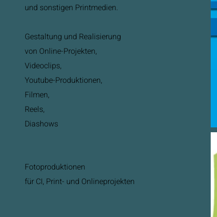
und sonstigen Printmedien.
Gestaltung und Realisierung
von Online-Projekten,
Videoclips,
Youtube-Produktionen,
Filmen,
Reels,
Diashows
Fotoproduktionen
für CI, Print- und Onlineprojekten