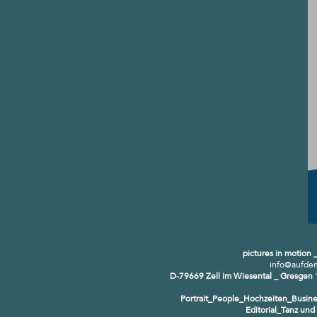
pictures in motion 
info@aufdem
D-79669 Zell im Wiesental _ Gresge
Portrait_People_Hochzeiten_Busines
Editorial_Tanz un