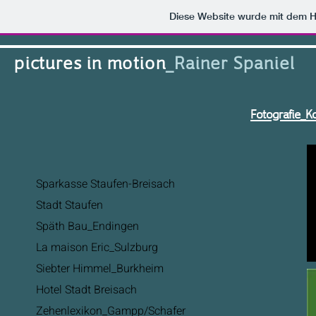
Diese Website wurde mit dem
pictures in motion
_Rainer Spaniel
Fotografie_K
Sparkasse Staufen-Breisach
Stadt Staufen
Späth Bau_Endingen
La maison Eric_Sulzburg
Siebter Himmel_Burkheim
Hotel Stadt Breisach
Zehenlexikon_Gampp/Schafer